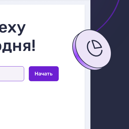
еху
одня!
Начать