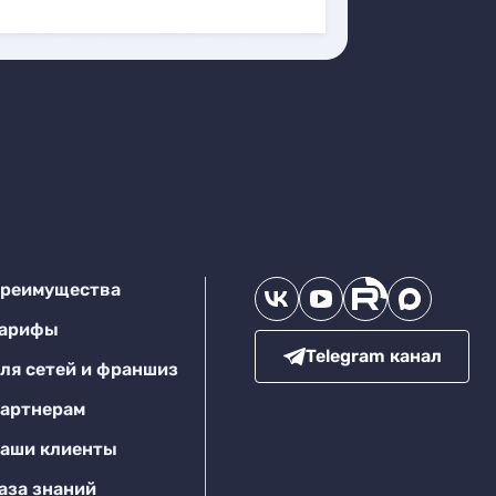
реимущества
арифы
Telegram канал
ля сетей и франшиз
артнерам
аши клиенты
аза знаний