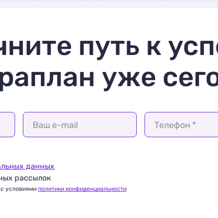
чните путь к усп
раплан уже сег
Ваш e-mail
Телефон *
альных данных
ных рассылок
 с условиями
политики конфиденциальности