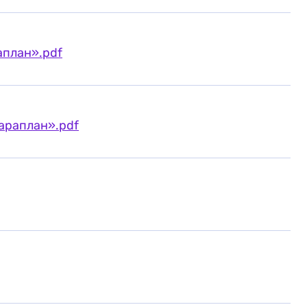
аплан».pdf
араплан».pdf