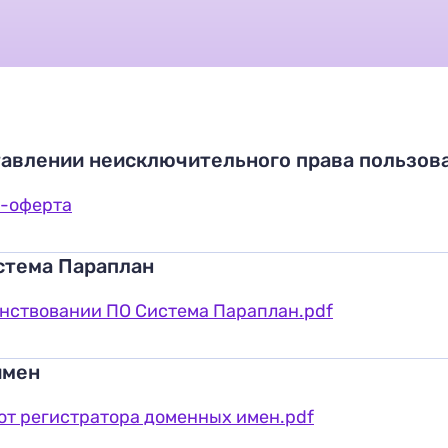
авлении неисключительного права пользов
-оферта
стема Параплан
нствовании ПО Система Параплан.pdf
имен
от регистратора доменных имен.pdf