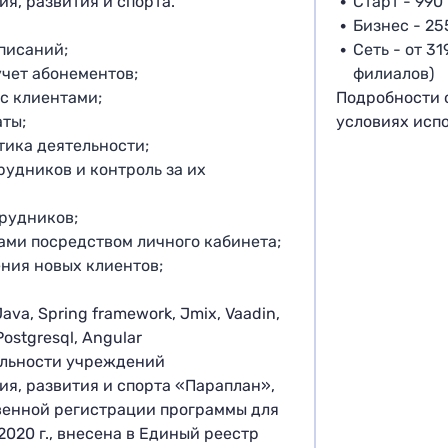
ия, развития и спорта.
Старт - 990 
Бизнес - 25
списаний;
Сеть - от 31
учет абонементов;
филиалов)
 с клиентами;
Подробности 
аты;
условиях исп
тика деятельности;
рудников и контроль за их
трудников;
ами посредством личного кабинета;
ния новых клиентов;
va, Spring framework, Jmix, Vaadin,
Postgresql, Angular
ельности учреждений
ия, развития и спорта «Параплан»,
венной регистрации программы для
2020 г., внесена в Единый реестр