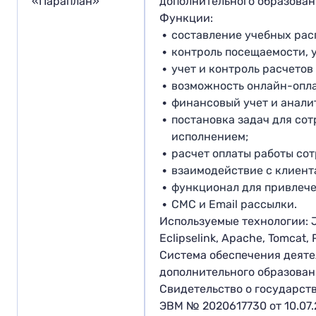
«Параплан»
дополнительного образован
Функции:
составление учебных ра
контроль посещаемости, 
учет и контроль расчетов
возможность онлайн-опл
финансовый учет и анали
постановка задач для сот
исполнением;
расчет оплаты работы со
взаимодействие с клиент
функционал для привлече
СМС и Email рассылки.
Используемые технологии: Ja
Eclipselink, Apache, Tomcat, 
Система обеспечения деят
дополнительного образован
Свидетельство о государст
ЭВМ № 2020617730 от 10.07.