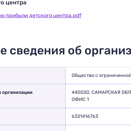
го центра
ю прибыли детского центра.pdf
е сведения об органи
Общество с ограниченно
я организации
445030, САМАРСКАЯ ОБЛАС
ОФИС 1
6321416763