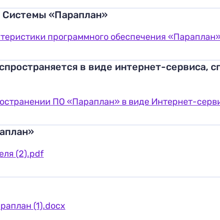
к Системы «Параплан»
теристики программного обеспечения «Параплан»
спространяется в виде интернет-сервиса, с
странении ПО «Параплан» в виде Интернет-серви
раплан»
ля (2).pdf
аплан (1).docx