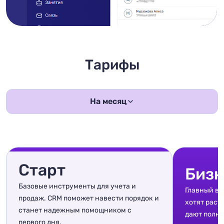
Тарифы
На месяц
Старт
Бизн
Базовые инструменты для учета и
Главный вы
продаж. CRM поможет навести порядок и
хотят раст
станет надежным помощником с
дают полны
первого дня.