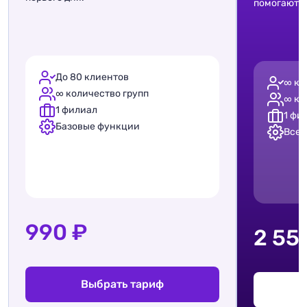
помогают у
До 80 клиентов
∞ ко
∞ количество групп
∞ ко
1 филиал
1 фи
Базовые функции
Все 
990 ₽
2 55
Выбрать тариф