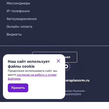
Мессенджеры
IP-телефония
Автоуведомления
Онлайн-оплата
Виджеты
Telegram канал
Наш сайт использует
файлы cookie
Продолжая использовать сайт, вы
даете
согласие на работу с этими
файлами
.
8 (846) 211-00-72
,
sales@paraplancrm.ru
Принять
Copyright © 2008-2026 Haulmont.
Все права защищены. ООО «Холмонт Бизнес Решения».
ИНН 6321416763, КПП 632101001, ОГРН 1166313133293