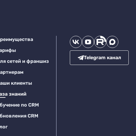
реимущества
арифы
Telegram канал
ля сетей и франшиз
артнерам
аши клиенты
аза знаний
бучение по CRM
бновления CRM
лог