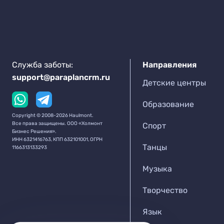
Служба заботы:
Направления
support@paraplancrm.ru
Детские центры
Образование
Copyright © 2008-2026 Haulmont.
Все права защищены. ООО «Холмонт
Спорт
Бизнес Решения».
ИНН 6321416763, КПП 632101001, ОГРН
Танцы
1166313133293
Музыка
Творчество
Язык