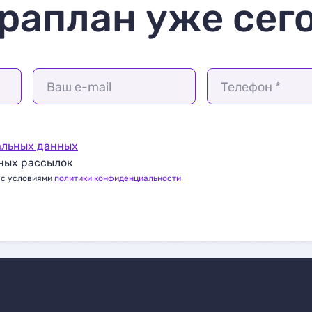
раплан уже сег
Ваш e-mail
Телефон *
альных данных
ных рассылок
 с условиями
политики конфиденциальности