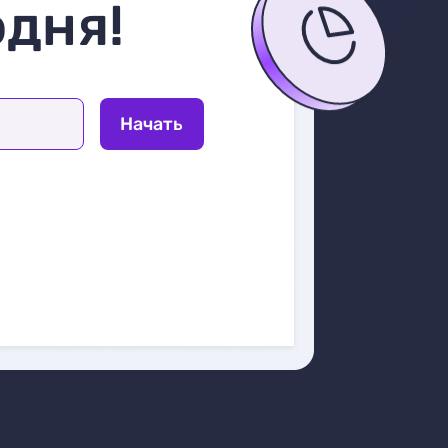
одня!
Начать