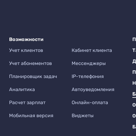
Возможности
П
Учет клиентов
Кабинет клиента
Т
Д
Учет абонементов
Мессенджеры
П
Планировщик задач
IP-телефония
Н
Аналитика
Автоуведомления
Б
Расчет зарплат
Онлайн-оплата
О
Мобильная версия
Виджеты
О
Б