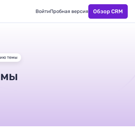
Обзор CRM
Войти
Пробная версия
тию темы
емы