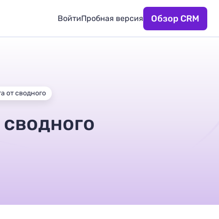
Обзор CRM
Войти
Пробная версия
а от сводного
 сводного