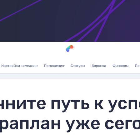
чните путь к усп
раплан уже сег