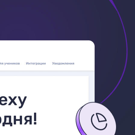
еху
одня!