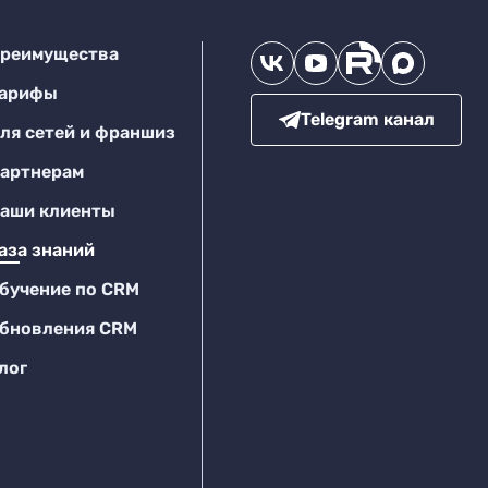
реимущества
арифы
Telegram канал
ля сетей и франшиз
артнерам
аши клиенты
аза знаний
бучение по CRM
бновления CRM
лог