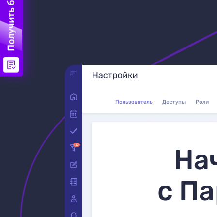
Получить бонус
На
с Па