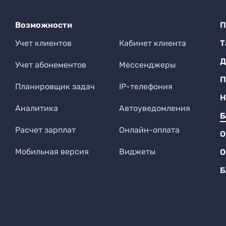
Возможности
П
Учет клиентов
Кабинет клиента
Т
Д
Учет абонементов
Мессенджеры
П
Планировщик задач
IP-телефония
Н
Аналитика
Автоуведомления
Б
Расчет зарплат
Онлайн-оплата
О
Мобильная версия
Виджеты
О
Б