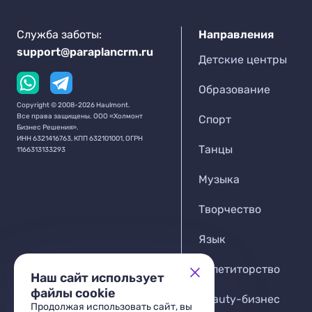
Служба заботы:
Направления
support@paraplancrm.ru
Детские центры
Образование
Copyright © 2008-2026 Haulmont.
Все права защищены. ООО «Холмонт
Спорт
Бизнес Решения».
ИНН 6321416763, КПП 632101001, ОГРН
Танцы
1166313133293
Музыка
Творчество
Язык
Репетиторство
Наш сайт использует
файлы cookie
Beauty-бизнес
Продолжая использовать сайт, вы