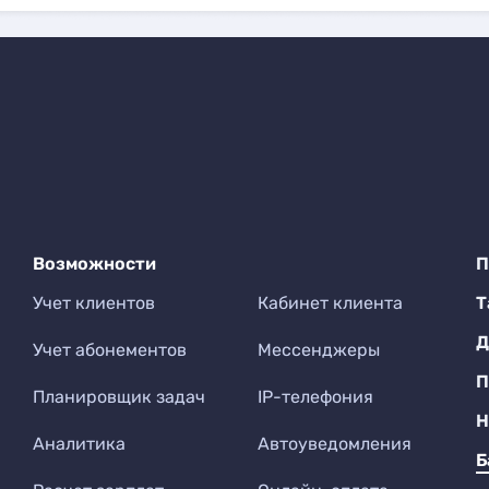
Возможности
П
Учет клиентов
Кабинет клиента
Т
Д
Учет абонементов
Мессенджеры
П
Планировщик задач
IP-телефония
Н
Аналитика
Автоуведомления
Б