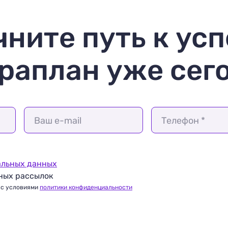
чните путь к усп
раплан уже сег
Ваш e-mail
Телефон *
альных данных
ных рассылок
 с условиями
политики конфиденциальности